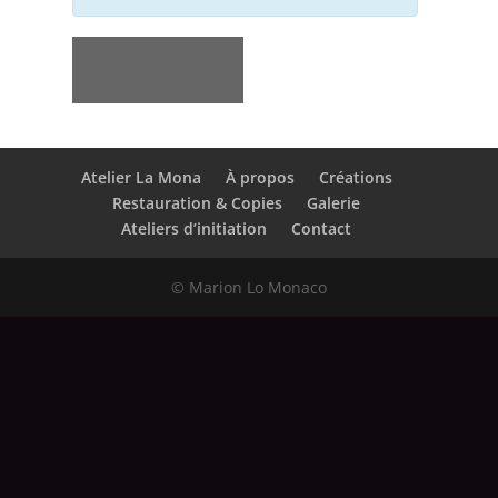
Évènements
«
Évènements
précédents
Atelier La Mona
À propos
Créations
Restauration & Copies
Galerie
Ateliers d’initiation
Contact
© Marion Lo Monaco