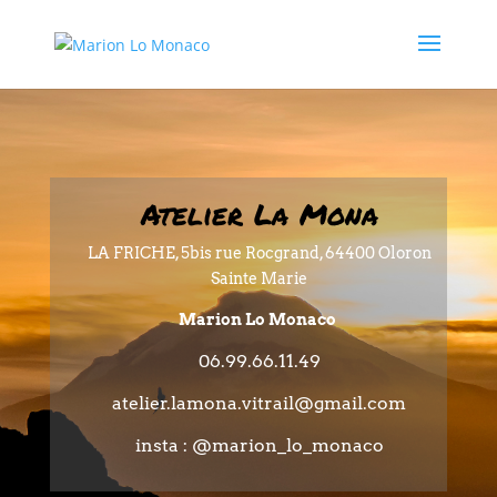
Atelier La Mona
LA FRICHE, 5bis rue Rocgrand, 64400 Oloron
Sainte Marie
Marion Lo Monaco
06.99.66.11.49
atelier.lamona.vitrail
@gmail.com
insta : @marion_lo_monaco