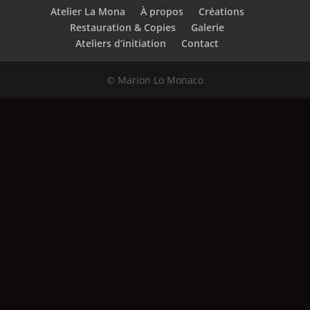
Atelier La Mona
À propos
Créations
Restauration & Copies
Galerie
Ateliers d’initiation
Contact
© Marion Lo Monaco